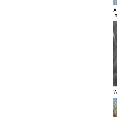
A
I
W