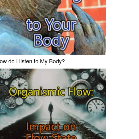
ow do I listen to My Body?