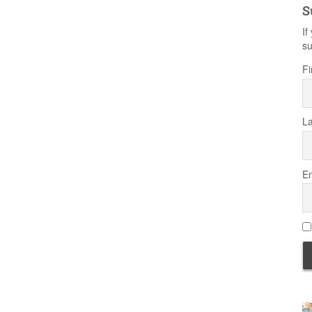
S
If
su
Fi
L
Em